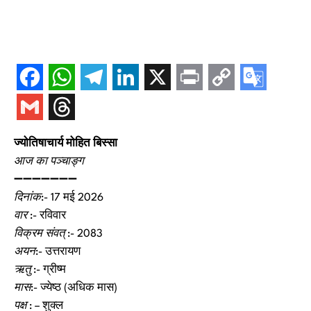
ज्योतिषाचार्य मोहित बिस्सा
आज का पञ्चाङ्ग
➖➖➖➖➖➖➖
दिनांक
:- 17 मई 2026
वार
:- रविवार
विक्रम संवत्
:- 2083
अयन
:- उत्तरायण
ऋतु
:- ग्रीष्म
मास
:- ज्येष्ठ (अधिक मास)
पक्ष
: – शुक्ल