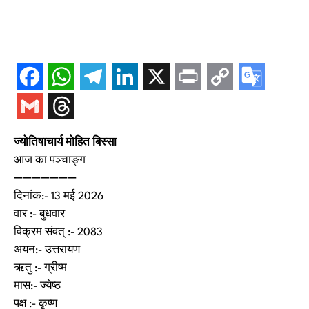
ज्योतिषाचार्य मोहित बिस्सा
आज का पञ्चाङ्ग
➖➖➖➖➖➖➖
दिनांक:- 13 मई 2026
वार :- बुधवार
विक्रम संवत् :- 2083
अयन:- उत्तरायण
ऋतु :- ग्रीष्म
मास:- ज्येष्ठ
पक्ष :- कृष्ण