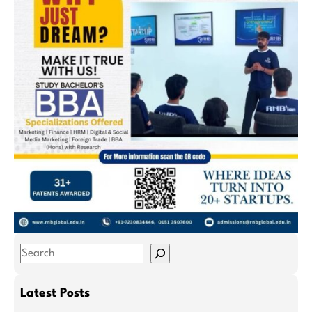
S
e
a
Latest Posts
r