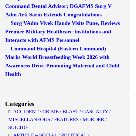
Command Dental Advisor; DGAFMS Surg V
Adm Arti Sarin Extends Congratulations
Surg VAdm Vivek Hande Visits Pune, Reviews
Premier Military Healthcare Institutions and
Interacts with AFMS Personnel
Command Hospital (Eastern Command)
Marks World Breastfeeding Week 2026 with
Awareness Drive Promoting Maternal and Child
Health
Categories
ACCIDENT / CRIME / BLAST / CASUALTY /
MISCELLANEOUS / FEATURES / MURDER /
SUICIDE
ARTICLE – SOCIAL / POLITICAL /