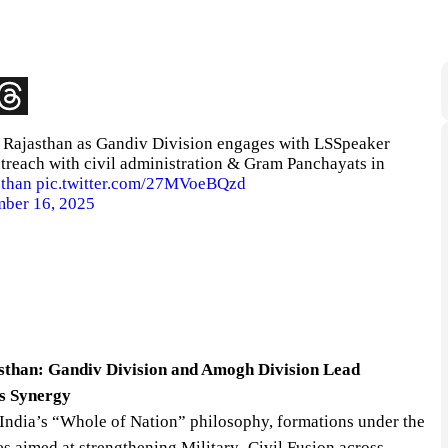
s Rajasthan as Gandiv Division engages with LSSpeaker
treach with civil administration & Gram Panchayats in
sthan
pic.twitter.com/27MVoeBQzd
ber 16, 2025
sthan: Gandiv Division and Amogh Division Lead
ts Synergy
 India’s “Whole of Nation” philosophy, formations under the
es aimed at strengthening Military–Civil Fusion across