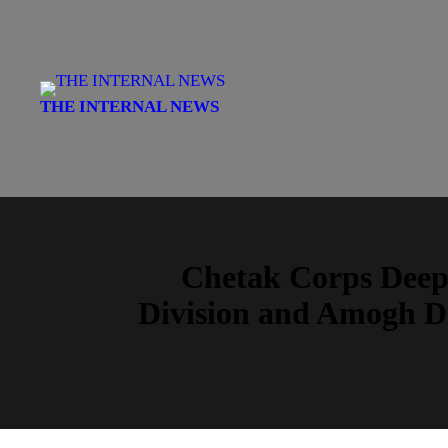
S
k
i
p
THE INTERNAL NEWS
t
o
c
o
n
t
Chetak Corps Deepe
e
n
Division and Amogh Di
t