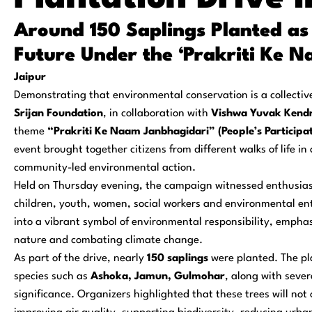
Around 150 Saplings Planted as 
Future Under the ‘Prakriti Ke N
Jaipur
Demonstrating that environmental conservation is a collectiv
Srijan Foundation
, in collaboration with
Vishwa Yuvak Kend
theme
“Prakriti Ke Naam Janbhagidari” (People’s Participa
event brought together citizens from different walks of life in
community-led environmental action.
Held on Thursday evening, the campaign witnessed enthusiast
children, youth, women, social workers and environmental ent
into a vibrant symbol of environmental responsibility, emphasi
nature and combating climate change.
As part of the drive, nearly
150 saplings
were planted. The pl
species such as
Ashoka, Jamun, Gulmohar
, along with sever
significance. Organizers highlighted that these trees will not