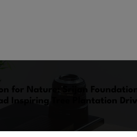
tion for Nature: Srijan Foundati
d Inspiring Tree Plantation Driv