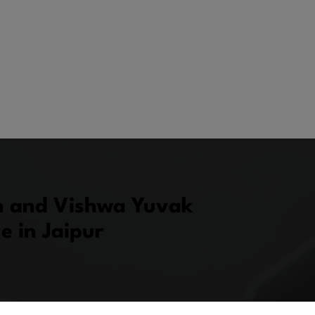
on and Vishwa Yuvak
e in Jaipur