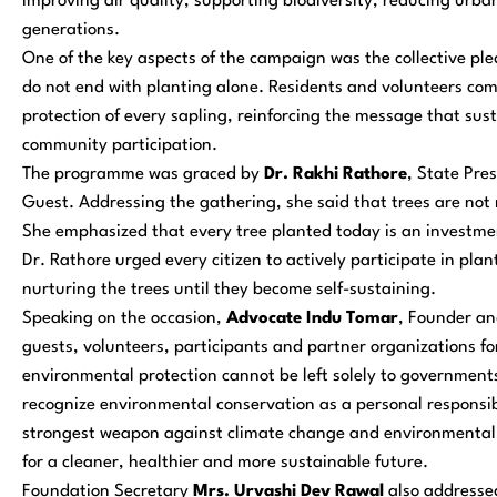
improving air quality, supporting biodiversity, reducing urba
generations.
One of the key aspects of the campaign was the collective pled
do not end with planting alone. Residents and volunteers co
protection of every sapling, reinforcing the message that su
community participation.
The programme was graced by
Dr. Rakhi Rathore
, State Pre
Guest. Addressing the gathering, she said that trees are not m
She emphasized that every tree planted today is an investmen
Dr. Rathore urged every citizen to actively participate in plan
nurturing the trees until they become self-sustaining.
Speaking on the occasion,
Advocate Indu Tomar
, Founder an
guests, volunteers, participants and partner organizations f
environmental protection cannot be left solely to governments
recognize environmental conservation as a personal responsibil
strongest weapon against climate change and environmental 
for a cleaner, healthier and more sustainable future.
Foundation Secretary
Mrs. Urvashi Dev Rawal
also addresse