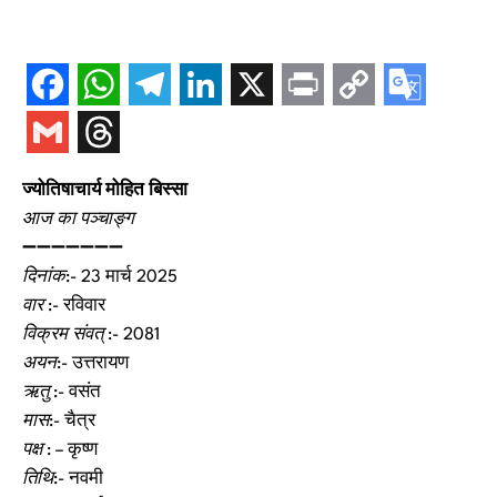
ज्योतिषाचार्य मोहित बिस्सा
आज का पञ्चाङ्ग
➖➖➖➖➖➖➖
दिनांक
:- 23 मार्च 2025
वार
:- रविवार
विक्रम संवत्
:- 2081
अयन
:- उत्तरायण
ऋतु
:- वसंत
मास
:- चैत्र
पक्ष
: – कृष्ण
तिथि
:- नवमी