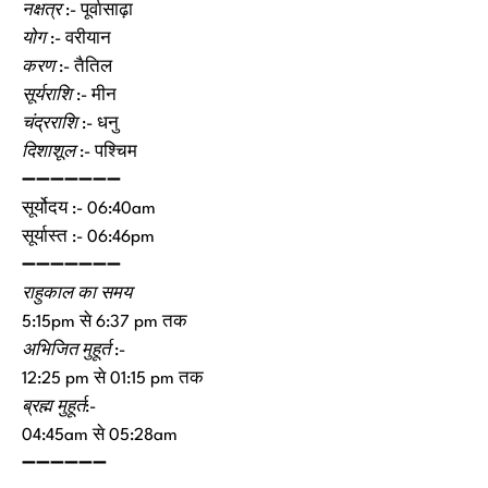
नक्षत्र
:- पूर्वासाढ़ा
योग
:- वरीयान
करण
:- तैतिल
सूर्यराशि
:- मीन
चंद्रराशि
:- धनु
दिशाशूल
:- पश्चिम
➖➖➖➖➖➖➖
सूर्योदय :- 06:40am
सूर्यास्त :- 06:46pm
➖➖➖➖➖➖➖
राहुकाल का समय
5:15pm से 6:37 pm तक
अभिजित मुहूर्त :-
12:25 pm से 01:15 pm तक
ब्रह्म मुहूर्त
:-
04:45am से 05:28am
➖➖➖➖➖➖