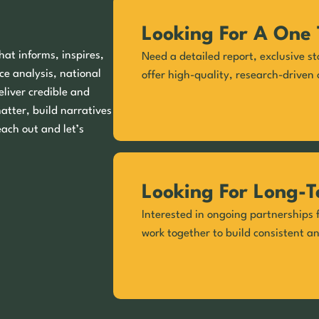
Looking For A One 
hat informs, inspires,
Need a detailed report, exclusive st
ce analysis, national
offer high-quality, research-driven 
eliver credible and
matter, build narratives
each out and let’s
Looking For Long-T
Interested in ongoing partnerships f
work together to build consistent a