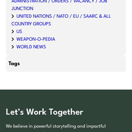
ADMINISTRATION / ORDERS / VACANCY / JOB
JUNCTION
UNITED NATIONS / NATO / EU / SAARC & ALL
COUNTRY GROUPS
US
WEAPON-O-PEDIA
WORLD NEWS
Tags
Let’s Work Together
We believe in powerful storytelling and impactful