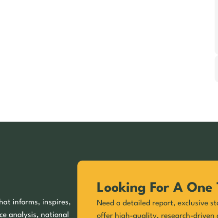
Looking For A One 
hat informs, inspires,
Need a detailed report, exclusive st
ce analysis, national
offer high-quality, research-driven 