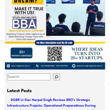
S
e
a
Latest Posts
r
DGBR Lt Gen Harpal Singh Reviews BRO’s Strategic
c
Infrastructure Projects, Operational Preparedness During
h