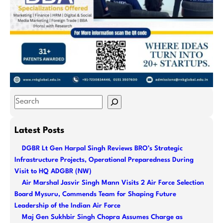
S
e
a
Latest Posts
r
DGBR Lt Gen Harpal Singh Reviews BRO’s Strategic
c
Infrastructure Projects, Operational Preparedness During
h
Visit to HQ ADGBR (NW)
Air Marshal Jasvir Singh Mann Visits 2 Air Force Selection
Board Mysuru, Commends Team for Shaping Future
Leadership of the Indian Air Force
Maj Gen Sukhbir Singh Chopra Assumes Charge as