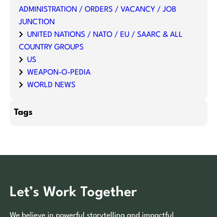
ADMINISTRATION / ORDERS / VACANCY / JOB
JUNCTION
UNITED NATIONS / NATO / EU / SAARC & ALL
COUNTRY GROUPS
US
WEAPON-O-PEDIA
WORLD NEWS
Tags
Let’s Work Together
We believe in powerful storytelling and impactful