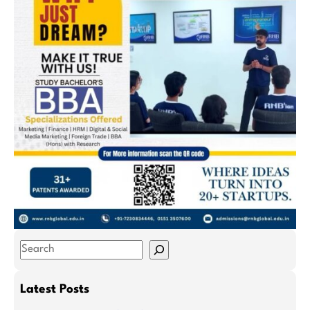
S
e
a
Latest Posts
r