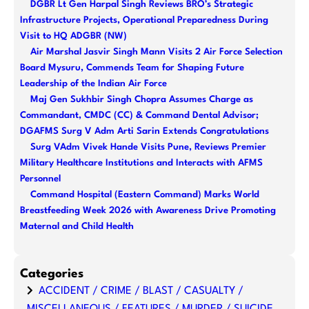
DGBR Lt Gen Harpal Singh Reviews BRO’s Strategic
c
Infrastructure Projects, Operational Preparedness During
h
Visit to HQ ADGBR (NW)
Air Marshal Jasvir Singh Mann Visits 2 Air Force Selection
Board Mysuru, Commends Team for Shaping Future
Leadership of the Indian Air Force
Maj Gen Sukhbir Singh Chopra Assumes Charge as
Commandant, CMDC (CC) & Command Dental Advisor;
DGAFMS Surg V Adm Arti Sarin Extends Congratulations
Surg VAdm Vivek Hande Visits Pune, Reviews Premier
Military Healthcare Institutions and Interacts with AFMS
Personnel
Command Hospital (Eastern Command) Marks World
Breastfeeding Week 2026 with Awareness Drive Promoting
Maternal and Child Health
Categories
ACCIDENT / CRIME / BLAST / CASUALTY /
MISCELLANEOUS / FEATURES / MURDER / SUICIDE