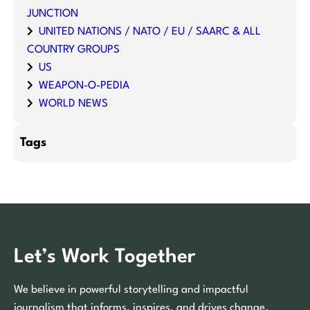
JUNCTION
UNITED NATIONS / NATO / EU / SAARC & ALL
COUNTRY GROUPS
US
WEAPON-O-PEDIA
WORLD NEWS
Tags
Let’s Work Together
We believe in powerful storytelling and impactful
journalism that informs, inspires, and drives change.