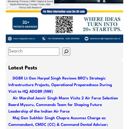
S
e
a
Latest Posts
r
DGBR Lt Gen Harpal Singh Reviews BRO’s Strategic
c
Infrastructure Projects, Operational Preparedness During
h
Visit to HQ ADGBR (NW)
Air Marshal Jasvir Singh Mann Visits 2 Air Force Selection
Board Mysuru, Commends Team for Shaping Future
Leadership of the Indian Air Force
Maj Gen Sukhbir Singh Chopra Assumes Charge as
Commandant, CMDC (CC) & Command Dental Advisor;