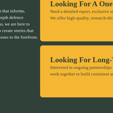
Looking For A One
 that informs,
Need a detailed report, exclusive st
depth defence
We offer high-quality, research-dri
ns, we are here to
 create stories that
ssues to the forefront.
Looking For Long-
Interested in ongoing partnerships 
work together to build consistent a