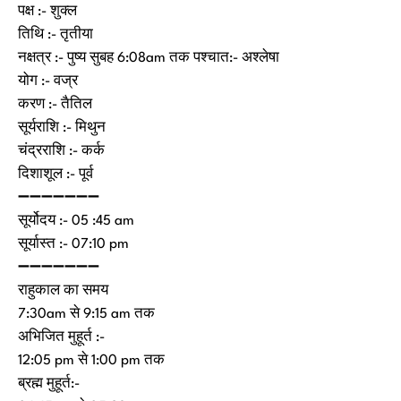
पक्ष :- शुक्ल
तिथि :- तृतीया
नक्षत्र :- पुष्य सुबह 6:08am तक पश्चात:- अश्लेषा
योग :- वज्र
करण :- तैतिल
सूर्यराशि :- मिथुन
चंद्रराशि :- कर्क
दिशाशूल :- पूर्व
➖➖➖➖➖➖➖
सूर्योदय :- 05 :45 am
सूर्यास्त :- 07:10 pm
➖➖➖➖➖➖➖
राहुकाल का समय
7:30am से 9:15 am तक
अभिजित मुहूर्त :-
12:05 pm से 1:00 pm तक
ब्रह्म मुहूर्त:-