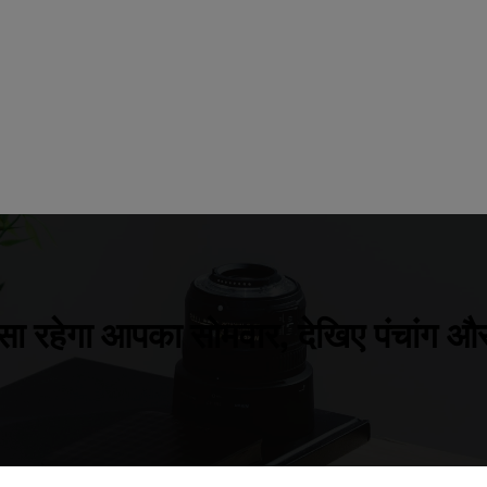
ैसा रहेगा आपका सोमवार, देखिए पंचांग