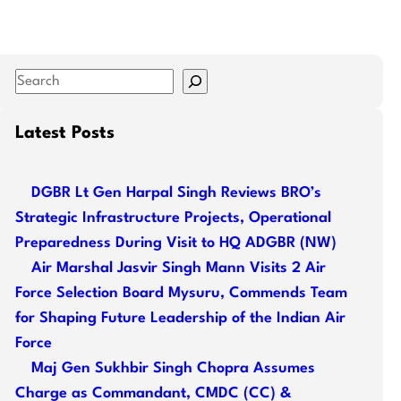
S
e
a
Latest Posts
r
c
DGBR Lt Gen Harpal Singh Reviews BRO’s
h
Strategic Infrastructure Projects, Operational
Preparedness During Visit to HQ ADGBR (NW)
Air Marshal Jasvir Singh Mann Visits 2 Air
Force Selection Board Mysuru, Commends Team
for Shaping Future Leadership of the Indian Air
Force
Maj Gen Sukhbir Singh Chopra Assumes
Charge as Commandant, CMDC (CC) &