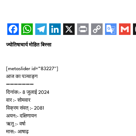
ज्योतिषाचार्य मोहित बिस्सा
[metaslider id=”83227″]
आज का पञ्चाङ्ग
➖➖➖➖➖➖➖
दिनांक:- 8 जुलाई 2024
वार :- सोमवार
विक्रम संवत् :- 2081
अयन:- दक्षिणायन
ऋतु :- वर्षा
मास:- आषाढ़