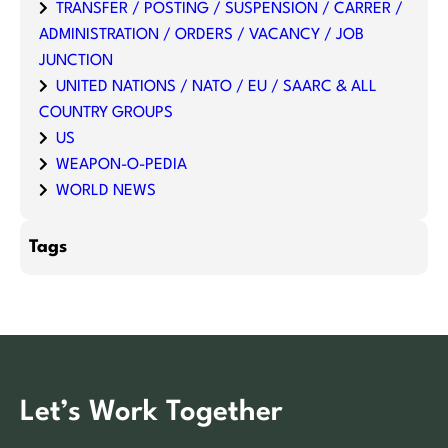
TRANSFER / POSTING / SUSPENSION / CARRER /
ADMINISTRATION / ORDERS / VACANCY / JOB
JUNCTION
UNITED NATIONS / NATO / EU / SAARC & ALL
COUNTRY GROUPS
US
WEAPON-O-PEDIA
WORLD NEWS
Tags
Let’s Work Together