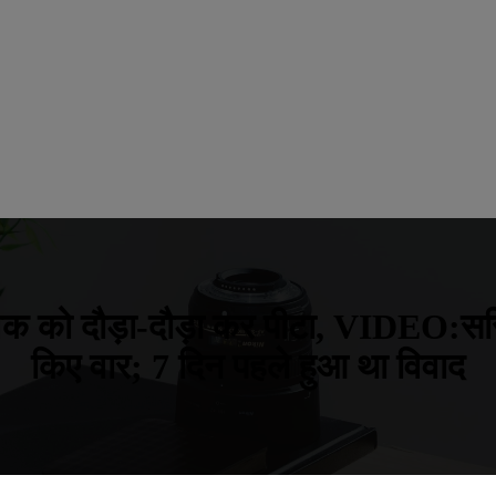
ुवक को दौड़ा-दौड़ा कर पीटा, VIDEO:सर
किए वार; 7 दिन पहले हुआ था विवाद