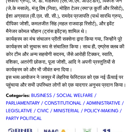
(सफारी ग्रुप), जे. डी. माहेश्वरी (एस.जी.एम. आउटडोर), विकाश जैन
(जे.के मसाले), मंजू विष (निवा), मोहित टेलर (रमा’ज़ कुर्ती और रिसोर्ट),
ईशा अग्रवाल (वी.एल. सी. सी.), रामदेव प्रजापति (पार्थ सारथि ग्रुप),
दीपिका जोशी, कमलजीत सिंह (महल राजवाड़ा रिसोर्ट), और इवेंट
मैनेजर कोमल चौहान (ट्रांस इवेंट्स) शामिल थे।
कार्यक्रम का मंच संचालन प्रीती सक्सेना द्वारा किया गया, जिन्होंने पूरे
कार्यक्रम को सुचारू रूप से संचालित किया। साथ ही, एम्प्रेस क्लब की
कोर टीम और अन्य सहयोगी सदस्य, जैसे आरोही टिक्कर, स्वाति,
वशिका, अतरंगी छोकरा, पूजा जोशी, आदि ने अपनी प्रस्तुतियों से
कार्यक्रम को और भी जीवंत बना दिया।
इस भव्य आयोजन ने जयपुर में लेहरिया फेस्टिवल को एक नई ऊँचाई पर
पहुंचाया और सभी उपस्थित लोगों को एक यादगार अनुभव प्रदान किया।
Categories
:
BUSINESS / SOCIAL WELFARE /
PARLIAMENTARY / CONSTITUTIONAL / ADMINISTRATIVE /
LEGISLATIVE / CIVIC / MINISTERIAL / POLICY-MAKING /
PARTY POLITICAL