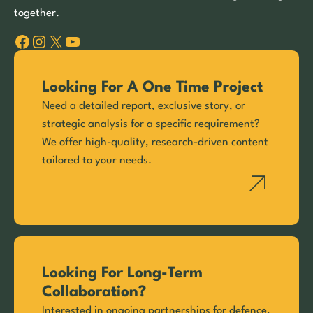
together.
Facebook
Instagram
X
YouTube
Looking For A One Time Project
Need a detailed report, exclusive story, or
strategic analysis for a specific requirement?
We offer high-quality, research-driven content
tailored to your needs.
Looking For Long-Term
Collaboration?
Interested in ongoing partnerships for defence,