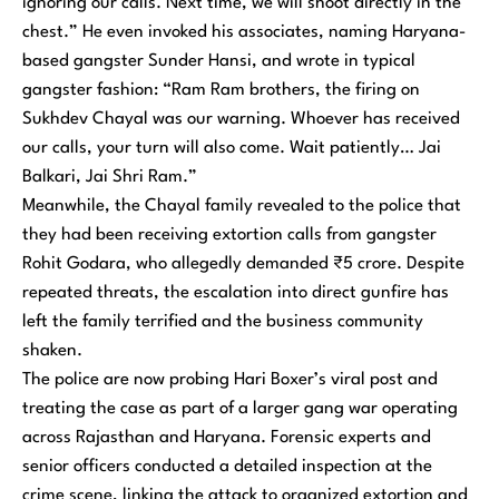
ignoring our calls. Next time, we will shoot directly in the
chest.” He even invoked his associates, naming Haryana-
based gangster Sunder Hansi, and wrote in typical
gangster fashion: “Ram Ram brothers, the firing on
Sukhdev Chayal was our warning. Whoever has received
our calls, your turn will also come. Wait patiently… Jai
Balkari, Jai Shri Ram.”
Meanwhile, the Chayal family revealed to the police that
they had been receiving extortion calls from gangster
Rohit Godara, who allegedly demanded ₹5 crore. Despite
repeated threats, the escalation into direct gunfire has
left the family terrified and the business community
shaken.
The police are now probing Hari Boxer’s viral post and
treating the case as part of a larger gang war operating
across Rajasthan and Haryana. Forensic experts and
senior officers conducted a detailed inspection at the
crime scene, linking the attack to organized extortion and