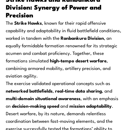
Strike Hawks and Ranbankura
Division: Synergy of Power and
Precision
The
Strike Hawks
, known for their rapid offensive
capability and adaptability in fluid battlefield conditions,
worked in tandem with the
Ranbankura Division
, an
equally formidable formation renowned for its strategic
acumen and combat proficiency. Together, these
formations simulated
high-tempo desert warfare
,
combining armored mobility, artillery precision, and
aviation agility.
The exercise validated operational concepts such as
networked battlefields
,
real-time data sharing
, and
multi-domain situational awareness
, with an emphasis
on
decision-making speed
and
mission adaptability
.
Desert warfare, by its nature, demands relentless
coordination between fast-moving elements, and the
exercise successfully tested the formations’ ability to