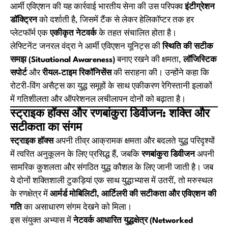
आर्मी एविएशन की यह कार्रवाई भारतीय सेना की उस परिपक्व
इंटीग्रेशन
डॉक्ट्रिन
को दर्शाती है, जिसमें टैंक से लेकर हेलिकॉप्टर तक हर
प्लेटफॉर्म एक
एकीकृत नेटवर्क
के तहत संचालित होता है।
लेफ्टिनेंट जनरल वंद्रा ने आर्मी एविएशन यूनिट्स की
स्थिति की सटीक
समझ (Situational Awareness)
बनाए रखने की क्षमता,
लॉजिस्टिक
सपोर्ट
और
रीयल-टाइम रिकॉनिसेंस
की सराहना की। उन्होंने कहा कि
रोटरी-विंग असैट्स का युद्ध समूहों के साथ एकीकरण रेगिस्तानी इलाकों
में गतिशीलता और ऑपरेशनल लचीलापन दोनों को बढ़ाता है।
स्ट्राइक हॉक्स और रणबांकुरा डिवीजन: शक्ति और
सटीकता का संगम
स्ट्राइक हॉक्स
अपनी तीव्र आक्रामक क्षमता और बदलते युद्ध परिदृश्यों
में त्वरित अनुकूलन के लिए प्रसिद्ध हैं, जबकि
रणबांकुरा डिवीजन
अपनी
सामरिक कुशलता और संगठित युद्ध कौशल के लिए जानी जाती है। जब
ये दोनों शक्तिशाली टुकड़ियां एक साथ युद्धाभ्यास में उतरीं, तो मरुस्थल
के रणक्षेत्र में
आर्मर्ड मोबिलिटी, आर्टिलरी की सटीकता और एविएशन की
गति
का असाधारण संगम देखने को मिला।
इस संयुक्त अभ्यास में
नेटवर्क आधारित युद्धक्षेत्र (Networked