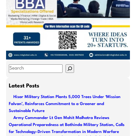
S
e
a
Latest Posts
r
Hisar Military Station Plants 5,000 Trees Under ‘Mission
c
Falvan’, Reinforces Commitment to a Greener and
h
Sustainable Future
Army Commander Lt Gen Mohit Malhotra Reviews
Operational Preparedness at Bathinda Military Station, Calls
for Technology-Driven Transformation in Modern Warfare