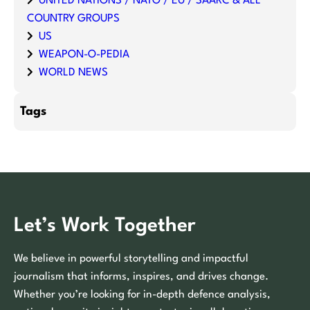
UNITED NATIONS / NATO / EU / SAARC & ALL
COUNTRY GROUPS
US
WEAPON-O-PEDIA
WORLD NEWS
Tags
Let’s Work Together
We believe in powerful storytelling and impactful
journalism that informs, inspires, and drives change.
Whether you’re looking for in-depth defence analysis,