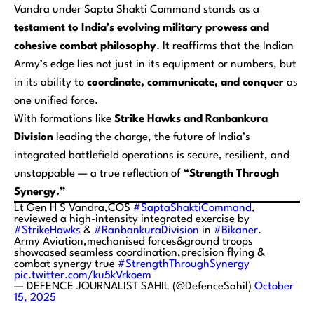
Vandra under Sapta Shakti Command stands as a
testament to India’s evolving military prowess and
cohesive combat philosophy
. It reaffirms that the Indian
Army’s edge lies not just in its equipment or numbers, but
in its ability to
coordinate, communicate, and conquer
as
one unified force.
With formations like
Strike Hawks and Ranbankura
Division
leading the charge, the future of India’s
integrated battlefield operations is secure, resilient, and
unstoppable — a true reflection of
“Strength Through
Synergy.”
Lt Gen H S Vandra,COS
#SaptaShaktiCommand
,
reviewed a high-intensity integrated exercise by
#StrikeHawks
&
#RanbankuraDivision
in
#Bikaner
.
Army Aviation,mechanised forces&ground troops
showcased seamless coordination,precision flying &
combat synergy true
#StrengthThroughSynergy
pic.twitter.com/ku5kVrkoem
— DEFENCE JOURNALIST SAHIL (@DefenceSahil)
October
15, 2025