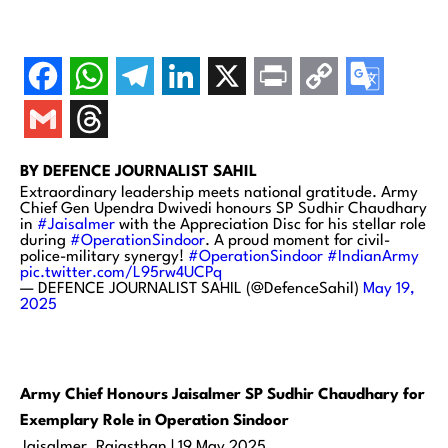
BY
DEFENCE JOURNALIST SAHIL
Extraordinary leadership meets national gratitude. Army
Chief Gen Upendra Dwivedi honours SP Sudhir Chaudhary
in
#Jaisalmer
with the Appreciation Disc for his stellar role
during
#OperationSindoor
. A proud moment for civil-
police-military synergy!
#OperationSindoor
#IndianArmy
pic.twitter.com/L95rw4UCPq
— DEFENCE JOURNALIST SAHIL (@DefenceSahil)
May 19,
2025
Army Chief Honours Jaisalmer SP Sudhir Chaudhary for
Exemplary Role in Operation Sindoor
Jaisalmer, Rajasthan | 19 May 2025