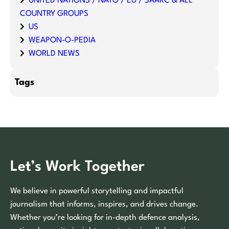
UNITED NATIONS / NATO / EU / SAARC & ALL
COUNTRY GROUPS
US
WEAPON-O-PEDIA
WORLD NEWS
Tags
Let’s Work Together
We believe in powerful storytelling and impactful
journalism that informs, inspires, and drives change.
Whether you’re looking for in-depth defence analysis,