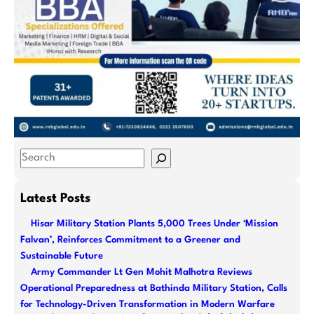
S
e
a
Latest Posts
r
Hisar Military Station Plants 5,000 Trees Under ‘Mission
c
Falvan’, Reinforces Commitment to a Greener and
h
Sustainable Future
Army Commander Lt Gen Mohit Malhotra Reviews
Operational Preparedness at Bathinda Military Station, Calls
for Technology-Driven Transformation in Modern Warfare