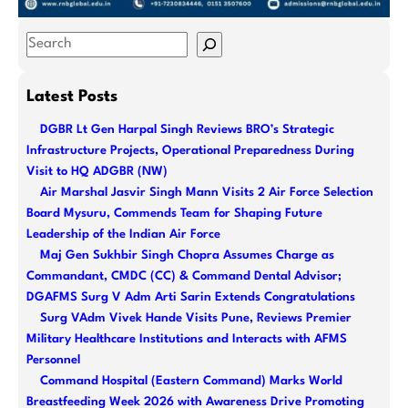
S
e
a
Latest Posts
r
DGBR Lt Gen Harpal Singh Reviews BRO’s Strategic
c
Infrastructure Projects, Operational Preparedness During
h
Visit to HQ ADGBR (NW)
Air Marshal Jasvir Singh Mann Visits 2 Air Force Selection
Board Mysuru, Commends Team for Shaping Future
Leadership of the Indian Air Force
Maj Gen Sukhbir Singh Chopra Assumes Charge as
Commandant, CMDC (CC) & Command Dental Advisor;
DGAFMS Surg V Adm Arti Sarin Extends Congratulations
Surg VAdm Vivek Hande Visits Pune, Reviews Premier
Military Healthcare Institutions and Interacts with AFMS
Personnel
Command Hospital (Eastern Command) Marks World
Breastfeeding Week 2026 with Awareness Drive Promoting