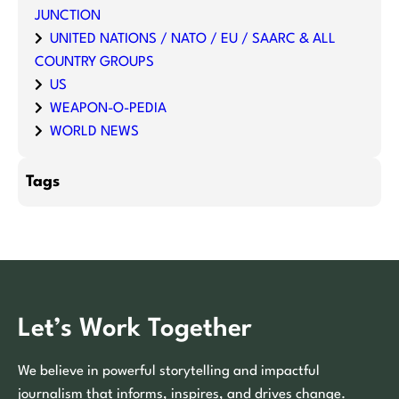
JUNCTION
UNITED NATIONS / NATO / EU / SAARC & ALL
COUNTRY GROUPS
US
WEAPON-O-PEDIA
WORLD NEWS
Tags
Let’s Work Together
We believe in powerful storytelling and impactful
journalism that informs, inspires, and drives change.