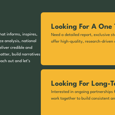
Looking For A One 
hat informs, inspires,
Need a detailed report, exclusive st
ce analysis, national
offer high-quality, research-driven 
eliver credible and
matter, build narratives
each out and let’s
Looking For Long-T
Interested in ongoing partnerships f
work together to build consistent a