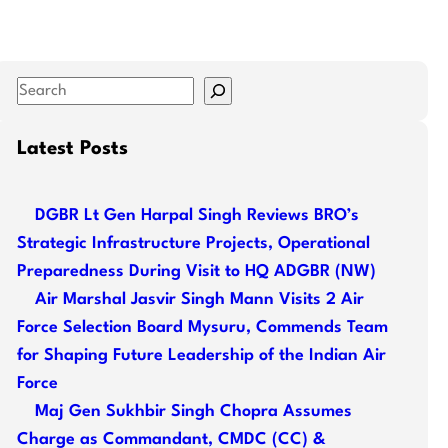
S
e
a
Latest Posts
r
c
DGBR Lt Gen Harpal Singh Reviews BRO’s
h
Strategic Infrastructure Projects, Operational
Preparedness During Visit to HQ ADGBR (NW)
Air Marshal Jasvir Singh Mann Visits 2 Air
Force Selection Board Mysuru, Commends Team
for Shaping Future Leadership of the Indian Air
Force
Maj Gen Sukhbir Singh Chopra Assumes
Charge as Commandant, CMDC (CC) &