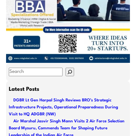
S
e
a
Latest Posts
r
DGBR Lt Gen Harpal Singh Reviews BRO’s Strategic
c
Infrastructure Projects, Operational Preparedness During
h
Visit to HQ ADGBR (NW)
Air Marshal Jasvir Singh Mann Visits 2 Air Force Selection
Board Mysuru, Commends Team for Shaping Future
Leadership of the Indian Air Force