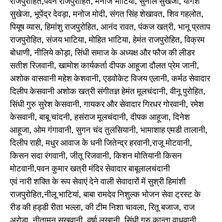
राजपुरोहित,पवन राजपुरोहित, मनोज भाटिया, सुनील सुखेजा, योगेश
सुखेजा, भूपेंद्र देवड़ा, मनोज मोदी, संगत सिंह शेखावत, शिव गहलोत,
पियूष व्यास, हिमांशु राजपुरोहित, आनंद रावत, पंकज खत्री, भानू प्रताप
राजपुरोहित, संजय भाटिया, मोहित भाटिया, हेमंत राजपुरोहित, विक्रम
बोधाणी, नीलिये कोड़ा, सिंधी समाज के अध्यक्ष और फौज की लीडर
सतीश रिजवानी, खामोश कार्यकर्ता दीपक आहूजा दौलत प्रेम जानी,
अशोक वासवानी महेश केशवानी, एडवोकेट विजय एलानी, कर्मठ सेवादार
दिलीप केसवानी अशोक खत्री संगीतज्ञ हेमंत मूलचंदानी, वीनू पुरोहित,
सिंधी गुरु सुरेश केसवानी, गायकर और सेवादार गिरधर गोरवानी, रमेश
केसवानी, बाबू चांदनी, हसंराज मूलचंदानी, दीपक आहूजा, दिनेश
आहूजा, ओम गंगावानी, सुगन चंद तुलसियानी, भामाशाह एमडी तालानी,
दिलीप राही, मधुर आवाज के धनी जितेन्द्र हरवानी,राजू मोटवानी,
किसन सदा रंगवानी, जीतू रिजवानी, किशन मोतियानी किसन
मोटवानी,पवन कुमार खत्री मंदिर सेवादार बाबूलालचंदानी
एवं नारी शक्ति के रूप सेवाएं देने वाली सेवादारों में सुश्री हिमांशी
राजपुरोहित,नीलू भाटियां, बाबा रामदेव निशुल्क भोजन सेवा ट्रस्ट के
रीड की हड्डी रीता भल्ला, की टीम निशा चावला, रितू बजाज, राज
अरोड़ा, नीतामन सुखवानी ,वर्षा लखानी, सिंधी गुरु कान्ता वाधवानी,