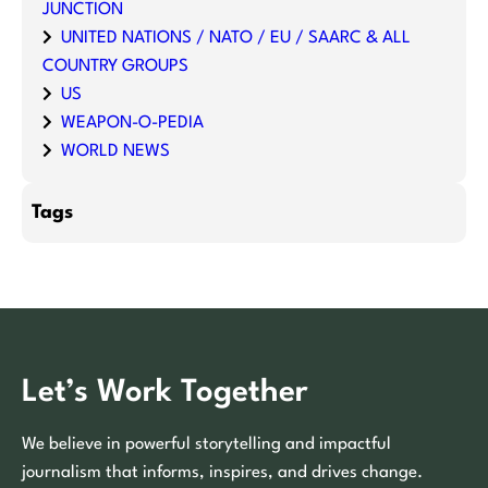
JUNCTION
UNITED NATIONS / NATO / EU / SAARC & ALL
COUNTRY GROUPS
US
WEAPON-O-PEDIA
WORLD NEWS
Tags
Let’s Work Together
We believe in powerful storytelling and impactful
journalism that informs, inspires, and drives change.