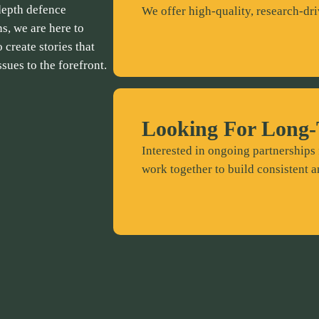
depth defence
We offer high-quality, research-dri
ns, we are here to
 create stories that
ssues to the forefront.
Looking For Long-
Interested in ongoing partnerships 
work together to build consistent a