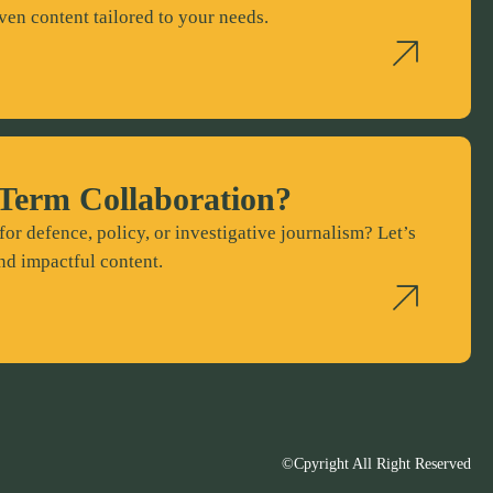
ven content tailored to your needs.
Term Collaboration?
for defence, policy, or investigative journalism? Let’s
nd impactful content.
©Cpyright All Right Reserved