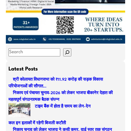
S
e
a
Latest Posts
r
श्री कोलायत विधानसभा को ₹11.92 करोड़ की सड़क विकास
c
परियोजनाओं की सौगात…
h
निकाय एवं पंचायत चुनाव-2026 को लेकर भाजपा बीकानेर देहात की
महत्वपूर्ण संगठनात्मक बैठक संपन्न
टाइम बैंक में होता है समय का लेन-देन
कल इन इलाकों में रहेगी बिजली कटौती
निकाय चुनाव को लेकर भाजपा ने कसी कमर, वार्ड स्तर तक संगठन