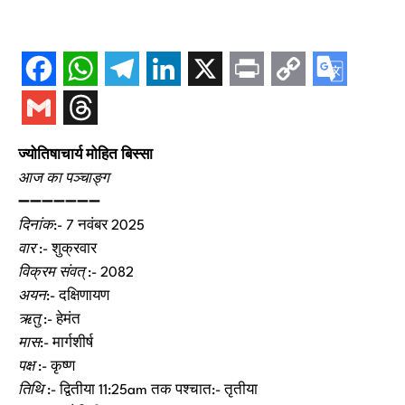
ज्योतिषाचार्य मोहित बिस्सा
आज का पञ्चाङ्ग
➖➖➖➖➖➖➖
दिनांक
:- 7 नवंबर 2025
वार
:- शुक्रवार
विक्रम संवत्
:- 2082
अयन
:- दक्षिणायण
ऋतु
:- हेमंत
मास
:- मार्गशीर्ष
पक्ष
:- कृष्ण
तिथि
:- द्वितीया 11:25am तक पश्चात:- तृतीया