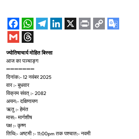
ज्योतिषाचार्य मोहित बिस्सा
आज का पञ्चाङ्ग
➖➖➖➖➖➖➖
दिनांक:- 12 नवंबर 2025
वार :- बुधवार
विक्रम संवत् :- 2082
अयन:- दक्षिणायण
ऋतु :- हेमंत
मास:- मार्गशीष
पक्ष :- कृष्ण
तिथि:- अष्टमी :- 11:00pm तक पश्चात:- नवमी