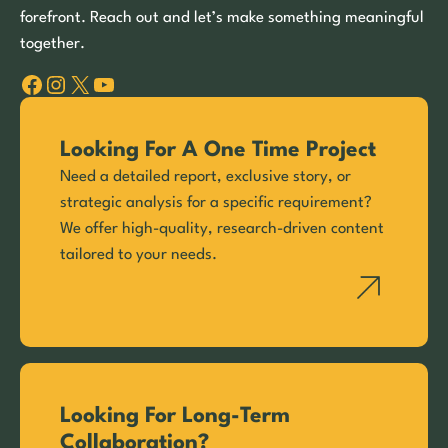
forefront. Reach out and let’s make something meaningful
together.
Facebook
Instagram
X
YouTube
Looking For A One Time Project
Need a detailed report, exclusive story, or
strategic analysis for a specific requirement?
We offer high-quality, research-driven content
tailored to your needs.
Looking For Long-Term
Collaboration?