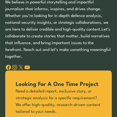
We believe in powerful storytelling and impactful
journalism that informs, inspires, and drives change.
Whether you’re looking for in-depth defence analysis,
national security insights, or strategic collaborations, we
are here to deliver credible and high-quality content.Let’s
collaborate to create stories that matter, build narratives
that influence, and bring important issues to the
forefront. Reach out and let’s make something meaningful
together.
Facebook
Instagram
X
YouTube
Looking For A One Time Project
Need a detailed report, exclusive story, or
strategic analysis for a specific requirement?
We offer high-quality, research-driven content
tailored to your needs.