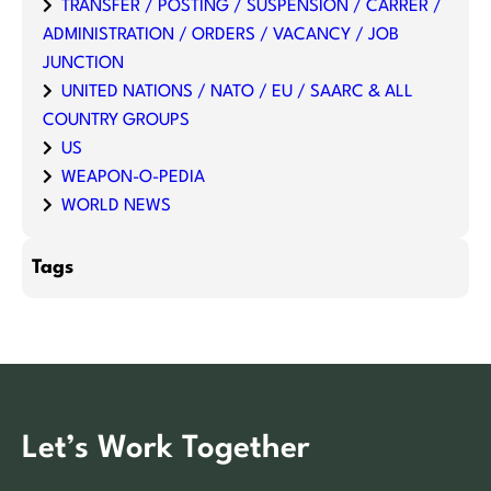
TRANSFER / POSTING / SUSPENSION / CARRER /
ADMINISTRATION / ORDERS / VACANCY / JOB
JUNCTION
UNITED NATIONS / NATO / EU / SAARC & ALL
COUNTRY GROUPS
US
WEAPON-O-PEDIA
WORLD NEWS
Tags
Let’s Work Together