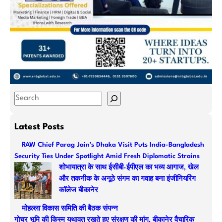
S
e
a
Latest Posts
r
RAW Chief Parag Jain’s Dhaka Visit Puts India-Bangladesh
c
Security Ties Under Spotlight Amid Fresh Diplomatic Strains
h
शोभायात्रा के साथ ईसीबी-ईपीएल का भव्य आगाज, खेल
और तकनीक के अनूठे संगम का गवाह बना इंजीनियरिंग
कॉलेज बीकानेर
मोहल्ला विकास समिति की बैठक संपन्न
गोचर भूमि की किस्म यथावत रखते हुए संरक्षण की मांग, बीकानेर वैचारिक