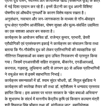
प्राप्त दूध पोषण, स्वास्थ्य और कार्यात्मक खाद्य (फंक्शनल फूड) के क्षेत्र
में नई दिशा प्रदान कर रहे हैं। इनमें ऊँटनी का दूध अपनी विशिष्ट
पोषणीय एवं औषधीय गुणधर्मों के कारण विशेष महत्व रखता है।
अनुसंधान, नवाचार और जन-जागरूकता के माध्यम से नॉन-बोवाइन
दुग्ध क्षेत्र ग्रामीण आजीविका, पोषण सुरक्षा और मूल्य-संवर्धित उद्यमिता
का एक सशक्त आधार बन सकता है।
कार्यक्रम के आयोजन सचिव डॉ. राजेन्‍द्र कुमार, प्रभारी, डेयरी
प्रौद्योगिकी एवं प्रसंस्‍करण इकाई ने कार्यक्रम का संचालन किया तथा
बताया कि गैर-गौवंशीय दूध को लेकर प्रतिभागियों की व्‍यावहारिक एवं
नीतिगत जिज्ञासाओं का वक्‍ता द्वारा उचित निराकरण भी प्रस्‍तुत किया
गया। जिसमें एनआरसीसी सहित राजुवास, बीकानेर, एनडीआरआई,
करनाल, गड़वासु, लुधियाना आदि से लगभग 80 से अधिक प्रतिभागियों
ने वचुर्अल रूप से इसमें सहभागिता निभाई।
कार्यक्रम समन्‍यवकों में डॉ. श्‍याम सुंदर चौधरी, डॉ. मितुल बुंबडिया ने
कार्यक्रम की रूपरेखा तैयार की तथा डॉ. श्रीशैलम ने धन्‍यवाद प्रस्‍ताव
ज्ञापित किया। इस अवसर पर भारत सरकार के ‘खेत बचाओ अभियान’
के शुभारम्भ के संदर्भ में माननीय केंद्रीय कृषि एवं किसान कल्याण मंत्री
श्री शिवराज सिंह चौहान तथा डॉ. मांगीलाल जाट, महानिदेशक,