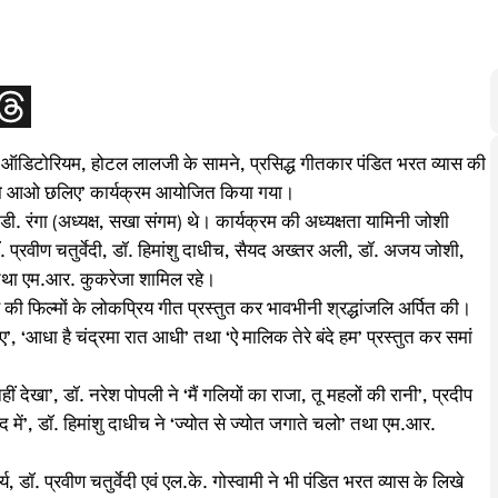
िंह ऑडिटोरियम, होटल लालजी के सामने, प्रसिद्ध गीतकार पंडित भरत व्यास की
ामने तो आओ छलिए’ कार्यक्रम आयोजित किया गया।
डी. रंगा (अध्यक्ष, सखा संगम) थे। कार्यक्रम की अध्यक्षता यामिनी जोशी
 डॉ. प्रवीण चतुर्वेदी, डॉ. हिमांशु दाधीच, सैयद अख्तर अली, डॉ. अजय जोशी,
र तथा एम.आर. कुकरेजा शामिल रहे।
यास की फिल्मों के लोकप्रिय गीत प्रस्तुत कर भावभीनी श्रद्धांजलि अर्पित की।
‘आधा है चंद्रमा रात आधी’ तथा ‘ऐ मालिक तेरे बंदे हम’ प्रस्तुत कर समां
ं देखा’, डॉ. नरेश पोपली ने ‘मैं गलियों का राजा, तू महलों की रानी’, प्रदीप
ाद में’, डॉ. हिमांशु दाधीच ने ‘ज्योत से ज्योत जगाते चलो’ तथा एम.आर.
य, डॉ. प्रवीण चतुर्वेदी एवं एल.के. गोस्वामी ने भी पंडित भरत व्यास के लिखे