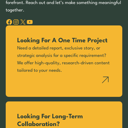
forefront. Reach out and let’s make something meaningful
together.
Facebook
Instagram
X
YouTube
Looking For A One Time Project
Need a detailed report, exclusive story, or
strategic analysis for a specific requirement?
We offer high-quality, research-driven content
tailored to your needs.
Looking For Long-Term
Collaboration?