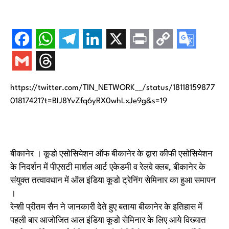
https://twitter.com/TIN_NETWORK__/status/18118159877
01817421?t=BIJ8YvZfq6yRX0whLxJe9g&s=19
बीकानेर । कूडो एसोसियेशन ऑफ बीकानेर के द्वारा कीफी एसोसियेशन
के निदर्शन में पीएसटी मार्शल आर्ट एकेडमी व रेलवे क्लब, बीकानेर के
संयुक्त तत्वावधान में ऑल इंडिया कूडो ट्रेनिंग सेमिनार का हुआ समापन
।
रेन्शी प्रीतम सैन ने जानकारी देते हुए बताया बीकानेर के इतिहास में
पहली बार आजोजित आल इंडिया कूडो सेमिनार के लिए आये विख्यात