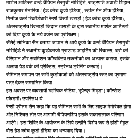
मार्शल आर्टिस्ट वर्ल्ड चैंपियन तेरगुची नोरिहिडे, राष्ट्रपति अवार्डी शिहान
राजकुमार मेनारिया ( हेड कोच कूडो इंडिया), स्टील मेन ऑफ इंडिया,
गिनीज वर्ल्ड रिकॉर्डधारी रेन्शी विस्पी खराड़ी ( हेड कोच कूडो इंडिया),
अंतरराष्ट्रीय खिलाड़ी जिदान खराड़ी के द्वारा स्थानीय मार्शल आर्टिस्टों
को दिया कूडो के नये वर्जन का प्रशिक्षण।
सेंसेई सोनिका सैन बताया जापान से आये कूडो के वर्ल्ड चैंपियन तेरागुची
नोरीहिडे ने स्थानीय कूडोकाजो ग्राउण्ड फाइटिंग की स्किल्स, थ्रो की
वेरिएशन और सबमिशन कॉम्बक्टिव तकनीको का अभ्यास कराया, इसके
अलावा पेड वर्क की प्रैक्टिस, स्ट्रेनथ ट्रेनिंग करवाई।
सेमिनार समापन पर सभी कुडोकजो को अंतरराष्ट्रीय स्तर का प्रमाण
पत्र देकर सम्मानित किया
इस अवसर पर व्यवसायी ऋत्विक सेठिया, भूपेन्द्र मिड्ढा ( कॉन्सेप्ट
एकेडमी) उपस्तिथ थे
रेन्शी प्रीतम सैन कहा कि यह सेमिनार सभी के लिए लाइफ मेमोरेबल होगा
और निश्चित तौर पर आगामी चैंपियनशिप इसके सकारात्मक परिणाम
आएंगे। इस शिविर के आयोजन के लिये उन्होंने विशेष रूप से हांशी मेहुल
वोरा हेड कोच कूडो इंडिया का धन्यवाद दिया।