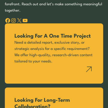
forefront. Reach out and let’s make something meaningful
together.
Facebook
Instagram
X
YouTube
Looking For A One Time Project
Need a detailed report, exclusive story, or
strategic analysis for a specific requirement?
We offer high-quality, research-driven content
tailored to your needs.
Looking For Long-Term
Collaboration?