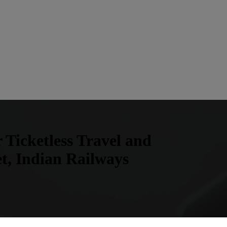
 Ticketless Travel and
t, Indian Railways