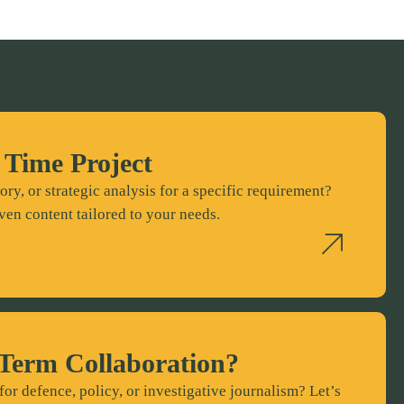
 Time Project
ory, or strategic analysis for a specific requirement?
ven content tailored to your needs.
Term Collaboration?
for defence, policy, or investigative journalism? Let’s