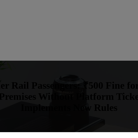
er Rail Passengers: ₹500 Fine for
Premises Without Platform Ticke
Implements New Rules