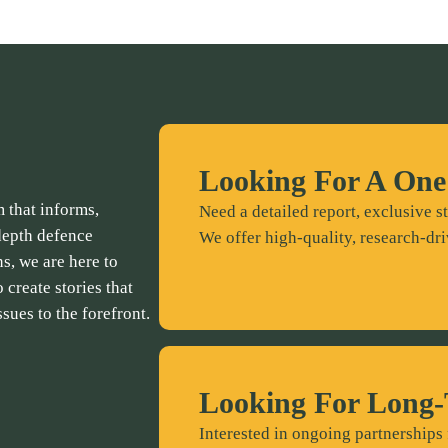
Looking For A One
 that informs,
Need a detailed report, exclusive st
depth defence
We offer high-quality, research-dri
ns, we are here to
 create stories that
ssues to the forefront.
Looking For Long-
Interested in ongoing partnerships 