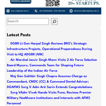
S
e
a
Latest Posts
r
DGBR Lt Gen Harpal Singh Reviews BRO’s Strategic
c
Infrastructure Projects, Operational Preparedness During
h
Visit to HQ ADGBR (NW)
Air Marshal Jasvir Singh Mann Visits 2 Air Force Selection
Board Mysuru, Commends Team for Shaping Future
Leadership of the Indian Air Force
Maj Gen Sukhbir Singh Chopra Assumes Charge as
Commandant, CMDC (CC) & Command Dental Advisor;
DGAFMS Surg V Adm Arti Sarin Extends Congratulations
Surg VAdm Vivek Hande Visits Pune, Reviews Premier
Military Healthcare Institutions and Interacts with AFMS
Personnel