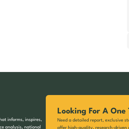
Looking For A One 
hat informs, inspires,
Need a detailed report, exclusive st
ce analysis, national
offer high-quality, research-driven 