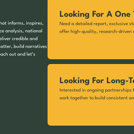
Looking For A One 
hat informs, inspires,
Need a detailed report, exclusive st
ce analysis, national
offer high-quality, research-driven 
eliver credible and
matter, build narratives
each out and let’s
Looking For Long-T
Interested in ongoing partnerships f
work together to build consistent a