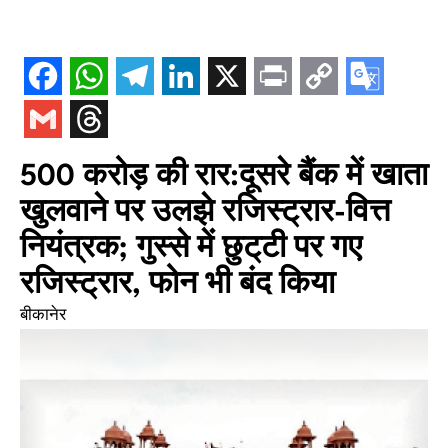
500 करोड़ की रार:दूसरे बैंक में खाता
खुलवाने पर उलझे रजिस्ट्रार-वित्त
नियंत्रक; गुस्से में छुट्‌टी पर गए
रजिस्ट्रार, फोन भी बंद किया
बीकानेर