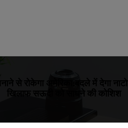
े से रोकेगा अमेरिका:बदले में देगा नाटो ज
खिलाफ सऊदी को साधने की कोशिश