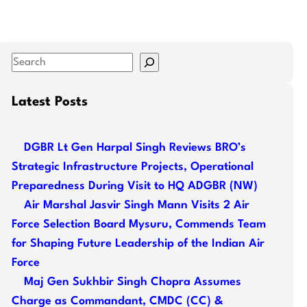
S
e
a
Latest Posts
r
c
DGBR Lt Gen Harpal Singh Reviews BRO’s
h
Strategic Infrastructure Projects, Operational
Preparedness During Visit to HQ ADGBR (NW)
Air Marshal Jasvir Singh Mann Visits 2 Air
Force Selection Board Mysuru, Commends Team
for Shaping Future Leadership of the Indian Air
Force
Maj Gen Sukhbir Singh Chopra Assumes
Charge as Commandant, CMDC (CC) &