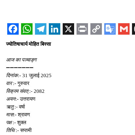
ज्योतिषाचार्य मोहित बिस्सा
आज का पञ्चाङ्ग
➖➖➖➖➖➖➖
दिनांक
:- 31 जुलाई 2025
वार
:- गुरुवार
विक्रम संवत्
:- 2082
अयन
:- उत्तरायण
ऋतु
:- वर्षा
मास
:- श्रावण
पक्ष
:- शुक्ल
तिथि
:- सप्तमी