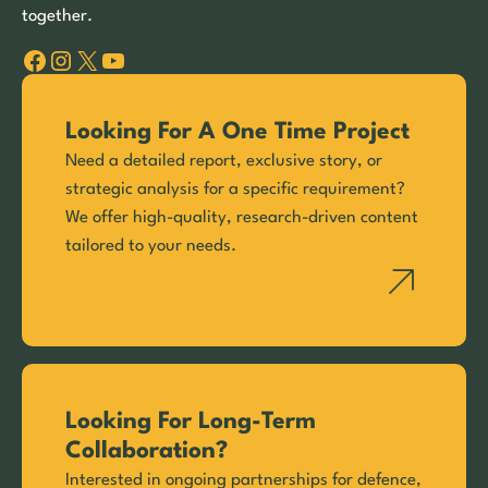
together.
Facebook
Instagram
X
YouTube
Looking For A One Time Project
Need a detailed report, exclusive story, or
strategic analysis for a specific requirement?
We offer high-quality, research-driven content
tailored to your needs.
Looking For Long-Term
Collaboration?
Interested in ongoing partnerships for defence,