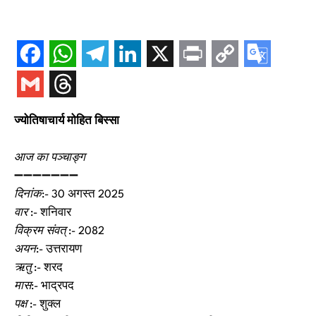
ज्योतिषाचार्य मोहित बिस्सा
आज का पञ्चाङ्ग
➖➖➖➖➖➖➖
दिनांक
:- 30 अगस्त 2025
वार
:- शनिवार
विक्रम संवत्
:- 2082
अयन
:- उत्तरायण
ऋतु
:- शरद
मास
:- भाद्रपद
पक्ष
:- शुक्ल