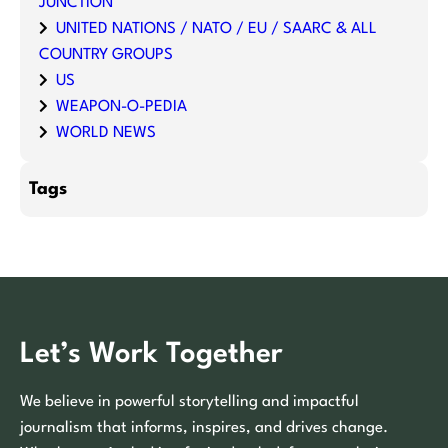
JUNCTION
UNITED NATIONS / NATO / EU / SAARC & ALL
COUNTRY GROUPS
US
WEAPON-O-PEDIA
WORLD NEWS
Tags
Let’s Work Together
We believe in powerful storytelling and impactful
journalism that informs, inspires, and drives change.