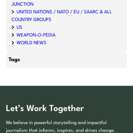
JUNCTION
UNITED NATIONS / NATO / EU / SAARC & ALL
COUNTRY GROUPS
US
WEAPON-O-PEDIA
WORLD NEWS
Tags
Let’s Work Together
We believe in powerful storytelling and impactful
journalism that informs, inspires, and drives change.