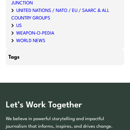
JUNCTION
UNITED NATIONS / NATO / EU / SAARC & ALL
COUNTRY GROUPS
US
WEAPON-O-PEDIA
WORLD NEWS
Tags
Let’s Work Together
We believe in powerful storytelling and impactful
journalism that informs, inspires, and drives change.