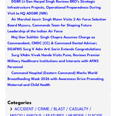
DGBR Lt Gen Harpal Singh Reviews BRO’s Strategic
c
Infrastructure Projects, Operational Preparedness During
h
Visit to HQ ADGBR (NW)
Air Marshal Jasvir Singh Mann Visits 2 Air Force Selection
Board Mysuru, Commends Team for Shaping Future
Leadership of the Indian Air Force
Maj Gen Sukhbir Singh Chopra Assumes Charge as
Commandant, CMDC (CC) & Command Dental Advisor;
DGAFMS Surg V Adm Arti Sarin Extends Congratulations
Surg VAdm Vivek Hande Visits Pune, Reviews Premier
Military Healthcare Institutions and Interacts with AFMS
Personnel
Command Hospital (Eastern Command) Marks World
Breastfeeding Week 2026 with Awareness Drive Promoting
Maternal and Child Health
Categories
ACCIDENT / CRIME / BLAST / CASUALTY /
MISCELLANEOUS / FEATURES / MURDER / SUICIDE