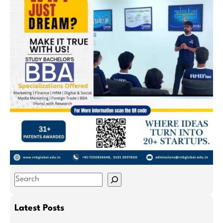
S
e
a
Latest Posts
r