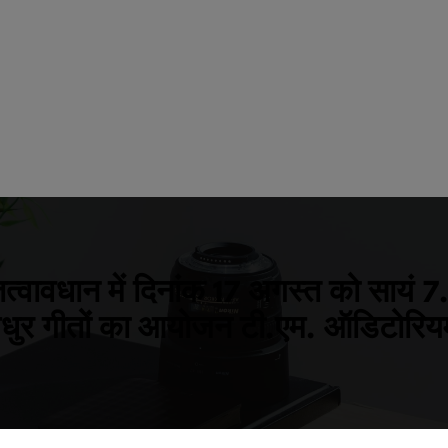
े तत्वावधान में दिनांक 17 अगस्त को सायं
धुर गीतों का आयोजन टी.एम. ऑडिटोरियम 